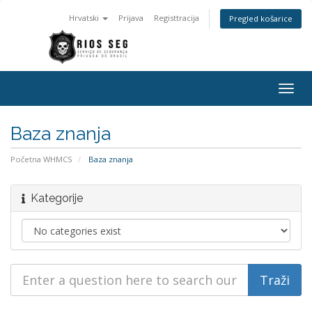
Hrvatski
Prijava
Registtracija
Pregled košarice
Togg
navig
Baza znanja
Početna WHMCS
Baza znanja
Kategorije