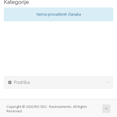
Kategorije
Nema pronađenih članaka
Podrška
Copyright © 2026 RIO SEG - Rastreamento. All Rights
Reserved.