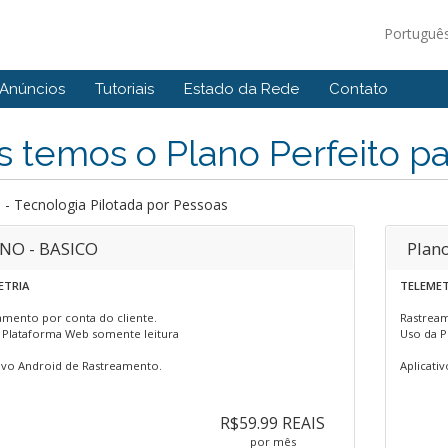
Portuguê
Anúncios
Tutoriais
Estado da Rede
Contato
 temos o Plano Perfeito p
 - Tecnologia Pilotada por Pessoas
NO - BASICO
Plano
ETRIA
TELEMET
amento por conta do cliente.
Rastream
 Plataforma Web somente leitura
Uso da P
tivo Android de Rastreamento.
Aplicati
R$59.99 REAIS
por mês