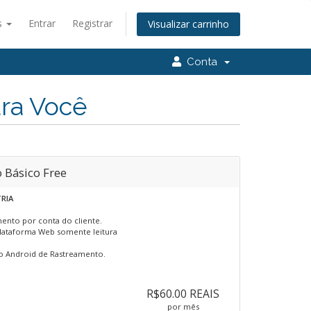
s
Entrar
Registrar
Visualizar carrinho
Conta
ara Você
 Básico Free
RIA
ento por conta do cliente.
lataforma Web somente leitura
vo Android de Rastreamento.
R$60.00 REAIS
por mês