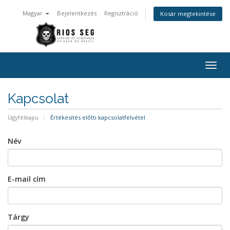
Magyar
Bejelentkezés
Regisztráció
Kosár megtekintése
Váltá
a
navig
Kapcsolat
Ügyfélkapu
Értékesítés előtti kapcsolatfelvétel
Név
E-mail cím
Tárgy